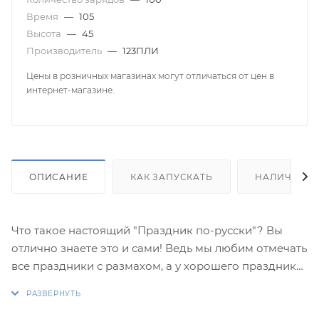
Время
—
105
Высота
—
45
Производитель
—
123ПЛИ
Цены в розничных магазинах могут отличаться от цен в
интернет-магазине.
ОПИСАНИЕ
КАК ЗАПУСКАТЬ
НАЛИЧИЕ
Что такое настоящий "Праздник по-русски"? Вы
отлично знаете это и сами! Ведь мы любим отмечать
все праздники с размахом, а у хорошего праздника
есть свои традиции. Одной из таких традиций
является обязательный запуск красочного салюта!