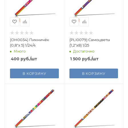
(ОН0034) Пикничёк
(PLI0079) Самоцветы
(0,8"х 5) 1/24/4
(1,2"х8) 1/25
Много
Достаточно
400
руб.
/шт
1 500
руб.
/шт
В КОРЗИНУ
В КОРЗИНУ