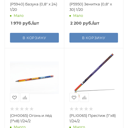
(Р5940) Базука (0,8" х 24)
(Р5950) Зенитка (0,8" х
1/20
30) 1/20
Мало
Мало
1 970
руб.
/шт
2 200
руб.
/шт
В КОРЗИНУ
В КОРЗИНУ
(ОН0065) Огонь и лёд
(PLI0065) Престиж (1"х8)
(1*х8) 1/24/2
1/24/2
Много
Много