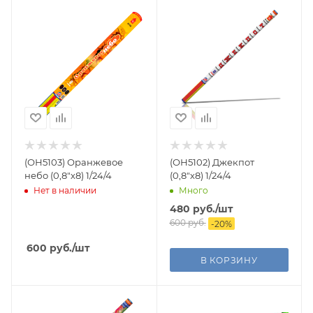
(ОН5103) Оранжевое
(ОН5102) Джекпот
небо (0,8"х8) 1/24/4
(0,8"х8) 1/24/4
Нет в наличии
Много
480
руб.
/шт
600
руб.
-
20
%
600
руб.
/шт
В КОРЗИНУ