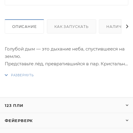
ОПИСАНИЕ
КАК ЗАПУСКАТЬ
НАЛИЧИЕ
Голубой дым — это дыхание неба, спустившееся на
землю.
Представьте лёд, превратившийся в пар. Кристально
чистый, холодный и прозрачный воздух горных
вершин. Этот дым не утяжеляет пространство, а
освежает его. Он создаёт ощущение прохлады,
простора и безмятежности даже в самом центре
города. Это цвет утреннего неба над океаном, цвет
123 ПЛИ
далёкой планеты и лёгкой, едва уловимой мечты.
Запустите голубой дым — и впустите в свой мир
ФЕЙЕРВЕРК
свежесть и ясность.