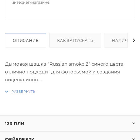
интернет-магазине.
ОПИСАНИЕ
КАК ЗАПУСКАТЬ
НАЛИЧИЕ
Дымовая шашка "Russian smoke 2" синего цвета
отлично подходит для фотосъемок и создания
видеоклипов.
Цветной дым - это пиротехническое изделие,
предназначенное для подачи сигнала в светлое
время суток. Круглый год его используют на
свадебных и тематических фотосессиях, разбавляя
123 ПЛИ
их красками, скрывают мрачный фон, добавляя
загадочности и мистики.
ФЕЙЕРВЕРК