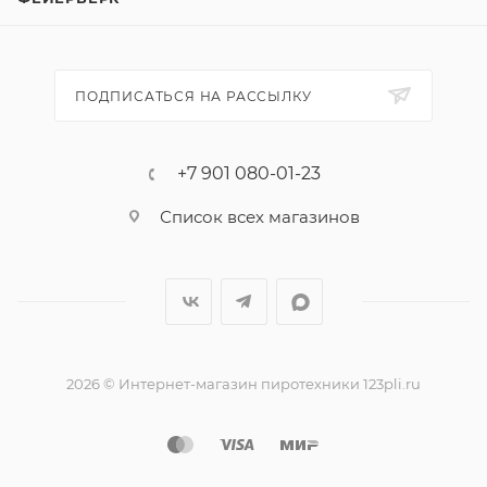
Дым безопасен, сертифицирован. Его используют на
открытом воздухе. Интенсивное дымление от 40 до
60 секунд. За это время профессиональный
ПОДПИСАТЬСЯ НА РАССЫЛКУ
фотограф способен сделать до 15 разных снимков.
Цвет: синий насыщенный.
+7 901 080-01-23
Список всех магазинов
2026 © Интернет-магазин пиротехники 123pli.ru