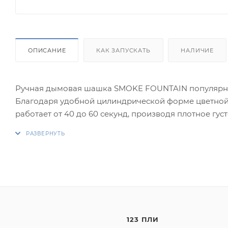
ОПИСАНИЕ
КАК ЗАПУСКАТЬ
НАЛИЧИЕ
Ручная дымовая шашка SMOKE FOUNTAIN популярно
Благодаря удобной цилиндрической форме цветной 
работает от 40 до 60 секунд, производя плотное гус
Запускается путем поджигания фитиля зажигалкой и
энергично и завораживающе. Мы советуем делать ф
это выглядит намного эффектнее.
Эффекты:
1. Синий дым.
123 ПЛИ