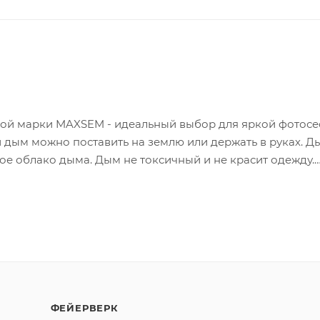
й марки MAXSEM - идеальный выбор для яркой фотосе
дым можно поставить на землю или держать в руках. Д
тое облако дыма. Дым не токсичный и не красит одежду.
ли спичкой. Густой, насыщенный синий цвет дыма выгля
ото сразу с двумя дымовыми шашками, в каждой руке по
ФЕЙЕРВЕРК